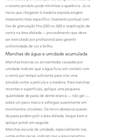
o mesmo produto pode minimizar a aparência. Já os 
riscos que chegaram à madeira exposta exigem 
tratamento mais específico: lixamento pontual com 
lixa de granulação fina (220 ou 320) e reaplicação de 
verniz na área afetada — procedimento que deve 
ser executado por profissional para garantir 
uniformidade de cor e brilho.
Manchas de água e umidade acumulada
Manchas brancas ou acinzentadas causadas por 
umidade indicam que a água ficou em contato com 
o verniz por tempo suficiente para criar uma 
emulsão entre a película e a madeira. Para manchas 
recentes e superficiais, aplique uma pequena 
quantidade de pasta de dente branca — não gel — 
sobre um pano macio e esfregue suavemente em 
movimentos circulares. Os micro-abrasivos suaves 
da pasta podem polir a área afetada. Seque bem e 
aplique polish em seguida.
Manchas escuras de umidade, especialmente nas 
juntas entre peças, indicam que a água penetrou 