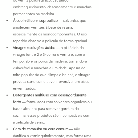
do verniz poliuretânico, causando 
embranquecimento, descascamento e manchas 
permanentes na madeira.
Álcool etílico e isopropílico
 — solventes que 
amolecem vernizes à base de resina, 
especialmente os monocomponentes. O uso 
repetido dissolve a película de forma gradual.
Vinagre e soluções ácidas
 — o pH ácido do 
vinagre (entre 2 e 3) corrói o verniz e, com o 
tempo, abre os poros da madeira, tornando-a 
vulnerável a manchas e umidade. Apesar do 
mito popular de que "limpa e brilha", o vinagre 
provoca dano cumulativo irreversível em pisos 
envernizados.
Detergentes multiuso com desengordurante 
forte
 — formulados com solventes orgânicos ou 
bases alcalinas para remover gordura de 
cozinha, esses produtos são incompatíveis com 
a película de verniz.
Cera de carnaúba ou cera comum
 — não 
danifica o verniz quimicamente, mas forma uma 