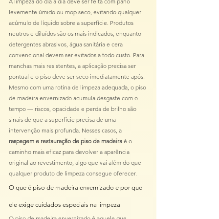
A limpeza do dia a dia deve ser feita com pano 
levemente úmido ou mop seco, evitando qualquer 
acúmulo de líquido sobre a superfície. Produtos 
neutros e diluídos são os mais indicados, enquanto 
detergentes abrasivos, água sanitária e cera 
convencional devem ser evitados a todo custo. Para 
manchas mais resistentes, a aplicação precisa ser 
pontual e o piso deve ser seco imediatamente após.
Mesmo com uma rotina de limpeza adequada, o piso 
de madeira envernizado acumula desgaste com o 
tempo — riscos, opacidade e perda de brilho são 
sinais de que a superfície precisa de uma 
intervenção mais profunda. Nesses casos, a 
raspagem e restauração de piso de madeira
 é o 
caminho mais eficaz para devolver a aparência 
original ao revestimento, algo que vai além do que 
qualquer produto de limpeza consegue oferecer.
O que é piso de madeira envernizado e por que 
ele exige cuidados especiais na limpeza
O piso de madeira envernizado é aquele que 