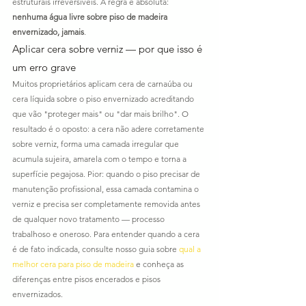
estruturais irreversíveis. A regra é absoluta: 
nenhuma água livre sobre piso de madeira 
envernizado, jamais
.
Aplicar cera sobre verniz — por que isso é 
um erro grave
Muitos proprietários aplicam cera de carnaúba ou 
cera líquida sobre o piso envernizado acreditando 
que vão "proteger mais" ou "dar mais brilho". O 
resultado é o oposto: a cera não adere corretamente 
sobre verniz, forma uma camada irregular que 
acumula sujeira, amarela com o tempo e torna a 
superfície pegajosa. Pior: quando o piso precisar de 
manutenção profissional, essa camada contamina o 
verniz e precisa ser completamente removida antes 
de qualquer novo tratamento — processo 
trabalhoso e oneroso. Para entender quando a cera 
é de fato indicada, consulte nosso guia sobre 
qual a 
melhor cera para piso de madeira
 e conheça as 
diferenças entre pisos encerados e pisos 
envernizados.