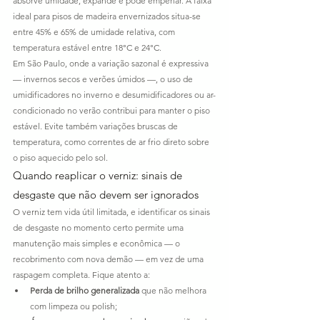
absorve umidade, expande e pode empenar. A faixa 
ideal para pisos de madeira envernizados situa-se 
entre 45% e 65% de umidade relativa, com 
temperatura estável entre 18°C e 24°C.
Em São Paulo, onde a variação sazonal é expressiva 
— invernos secos e verões úmidos —, o uso de 
umidificadores no inverno e desumidificadores ou ar-
condicionado no verão contribui para manter o piso 
estável. Evite também variações bruscas de 
temperatura, como correntes de ar frio direto sobre 
o piso aquecido pelo sol.
Quando reaplicar o verniz: sinais de 
desgaste que não devem ser ignorados
O verniz tem vida útil limitada, e identificar os sinais 
de desgaste no momento certo permite uma 
manutenção mais simples e econômica — o 
recobrimento com nova demão — em vez de uma 
raspagem completa. Fique atento a:
Perda de brilho generalizada
 que não melhora 
com limpeza ou polish;