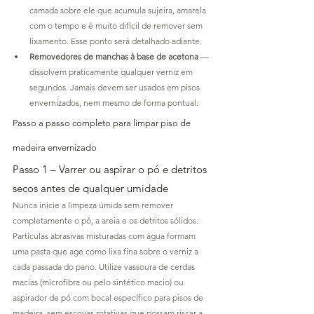
camada sobre ele que acumula sujeira, amarela 
com o tempo e é muito difícil de remover sem 
lixamento. Esse ponto será detalhado adiante.
Removedores de manchas à base de acetona
 — 
dissolvem praticamente qualquer verniz em 
segundos. Jamais devem ser usados em pisos 
envernizados, nem mesmo de forma pontual.
Passo a passo completo para limpar piso de 
madeira envernizado
Passo 1 – Varrer ou aspirar o pó e detritos 
secos antes de qualquer umidade
Nunca inicie a limpeza úmida sem remover 
completamente o pó, a areia e os detritos sólidos. 
Partículas abrasivas misturadas com água formam 
uma pasta que age como lixa fina sobre o verniz a 
cada passada do pano. Utilize vassoura de cerdas 
macias (microfibra ou pelo sintético macio) ou 
aspirador de pó com bocal específico para pisos de 
madeira, sem escovas rotativas que possam riscar a 