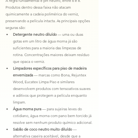
A regra fundamental é pH neutro, entre 6 e 8. 
Produtos dentro dessa faixa não atacam 
quimicamente a cadeia polimérica do verniz, 
preservando a película intacta. As principais opções 
seguras são:
Detergente neutro diluído
 — uma ou duas 
gotas em um litro de água morna já são 
suficientes para a maioria das limpezas de 
rotina. Concentrações maiores deixam resíduo 
que opaca o verniz.
Limpadores específicos para piso de madeira 
envernizada
 — marcas como Bona, Rejuntex 
Wood, Eucatex Limpa Piso e similares 
desenvolvem produtos com tensoativos suaves 
e aditivos que protegem a película enquanto 
limpam.
Água morna pura
 — para sujeiras leves do 
cotidiano, água morna com pano bem torcido já 
resolve sem nenhum produto químico adicional.
Sabão de coco neutro muito diluído
 — 
alternativa caseira aceitável, desde que a 