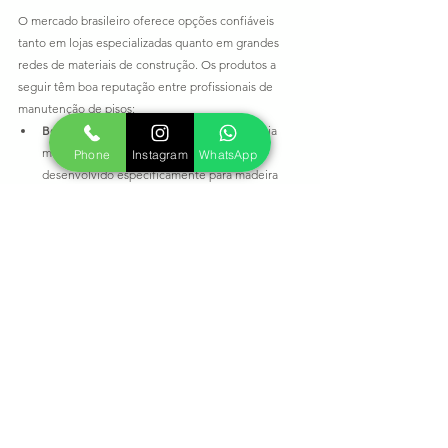
O mercado brasileiro oferece opções confiáveis 
tanto em lojas especializadas quanto em grandes 
redes de materiais de construção. Os produtos a 
seguir têm boa reputação entre profissionais de 
manutenção de pisos:
Bona Hardwood Floor Cleaner
 — referência 
mundial, pH neutro, sem resíduos, 
Phone
Instagram
WhatsApp
desenvolvido especificamente para madeira 
envernizada. Disponível em spray para limpeza 
pontual e em concentrado para diluição. Não 
deixa película nem embranquece o verniz.
Eucatex Limpa Piso de Madeira
 — produção 
nacional, boa relação custo-benefício, pH 
neutro, indicado para pisos envernizados e 
plastificados. Amplamente encontrado em São 
Paulo.
Rejuntec Wood Cleaner
 — formulado 
especificamente para madeira, com agentes 
antiestáticos que reduzem o acúmulo de poeira 
entre as limpezas.