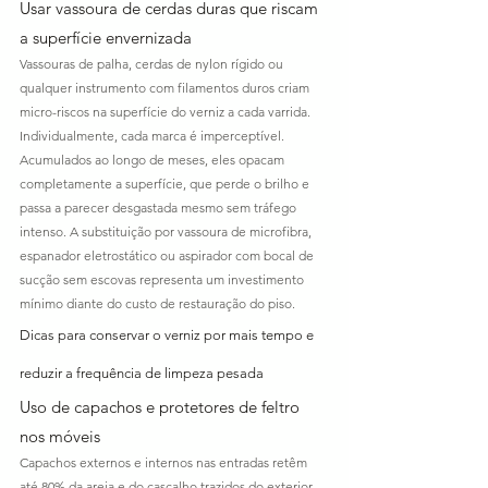
Usar vassoura de cerdas duras que riscam 
a superfície envernizada
Vassouras de palha, cerdas de nylon rígido ou 
qualquer instrumento com filamentos duros criam 
micro-riscos na superfície do verniz a cada varrida. 
Individualmente, cada marca é imperceptível. 
Acumulados ao longo de meses, eles opacam 
completamente a superfície, que perde o brilho e 
passa a parecer desgastada mesmo sem tráfego 
intenso. A substituição por vassoura de microfibra, 
espanador eletrostático ou aspirador com bocal de 
sucção sem escovas representa um investimento 
mínimo diante do custo de restauração do piso.
Dicas para conservar o verniz por mais tempo e 
reduzir a frequência de limpeza pesada
Uso de capachos e protetores de feltro 
nos móveis
Capachos externos e internos nas entradas retêm 
até 80% da areia e do cascalho trazidos do exterior 