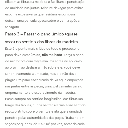
dilatam as fibras da madeira e facilitam a penetração 
de umidade nas juntas. Misture devagar para evitar 
espuma excessiva, já que resíduos espumosos 
deixam uma película opaca sobre o verniz após a 
secagem.
Passo 3 – Passar o pano úmido (quase 
seco) no sentido das fibras da madeira
Este é o ponto mais crítico de todo o processo: o 
pano deve estar 
úmido, não molhado
. Torça o pano 
de microfibra com força máxima antes de aplicá-lo 
ao piso — ao deslizar a mão sobre ele, você deve 
sentir levemente a umidade, mas ele não deve 
pingar. Um pano encharcado deixa água empoçada 
nas juntas entre as peças, principal caminho para o 
empenamento e o escurecimento da madeira.
Passe sempre no sentido longitudinal das fibras (ao 
longo das tábuas, nunca na transversal). Esse sentido 
reduz o atrito sobre o verniz e evita que a umidade 
penetre pelas extremidades das peças. Trabalhe em 
seções pequenas, de 2 a 3 m² por vez, secando cada 