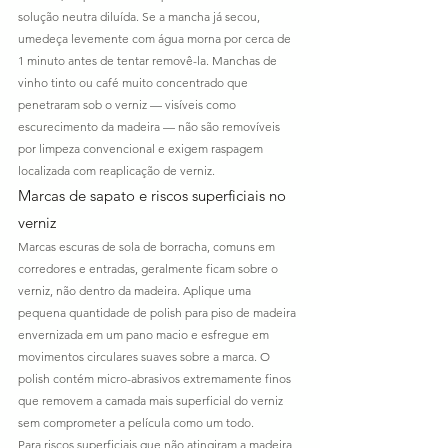
solução neutra diluída. Se a mancha já secou, 
umedeça levemente com água morna por cerca de 
1 minuto antes de tentar removê-la. Manchas de 
vinho tinto ou café muito concentrado que 
penetraram sob o verniz — visíveis como 
escurecimento da madeira — não são removíveis 
por limpeza convencional e exigem raspagem 
localizada com reaplicação de verniz.
Marcas de sapato e riscos superficiais no 
verniz
Marcas escuras de sola de borracha, comuns em 
corredores e entradas, geralmente ficam sobre o 
verniz, não dentro da madeira. Aplique uma 
pequena quantidade de polish para piso de madeira 
envernizada em um pano macio e esfregue em 
movimentos circulares suaves sobre a marca. O 
polish contém micro-abrasivos extremamente finos 
que removem a camada mais superficial do verniz 
sem comprometer a película como um todo.
Para riscos superficiais que não atingiram a madeira, 