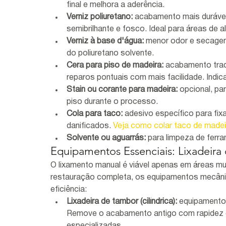
final e melhora a aderência.
Verniz poliuretano:
 acabamento mais durável 
semibrilhante e fosco. Ideal para áreas de a
Verniz à base d'água:
 menor odor e secagem 
do poliuretano solvente.
Cera para piso de madeira:
 acabamento trad
reparos pontuais com mais facilidade. Ind
Stain ou corante para madeira:
 opcional, pa
piso durante o processo.
Cola para taco:
 adesivo específico para fi
danificados. 
Veja como colar taco de made
Solvente ou aguarrás:
 para limpeza de ferr
Equipamentos Essenciais: Lixadeira d
O lixamento manual é viável apenas em áreas m
restauração completa, os equipamentos mecânico
eficiência:
Lixadeira de tambor (cilíndrica):
 equipamento 
Remove o acabamento antigo com rapidez e r