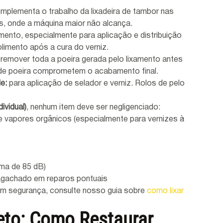
omplementa o trabalho da lixadeira de tambor nas 
s, onde a máquina maior não alcança.
mento, especialmente para aplicação e distribuição 
imento após a cura do verniz.
 remover toda a poeira gerada pelo lixamento antes 
s de poeira comprometem o acabamento final.
e:
 para aplicação de selador e verniz. Rolos de pelo 
ividual)
, nenhum item deve ser negligenciado:
 e vapores orgânicos (especialmente para vernizes à 
cima de 85 dB)
 agachado em reparos pontuais
om segurança, consulte nosso guia sobre 
como lixar 
to: Como Restaurar 