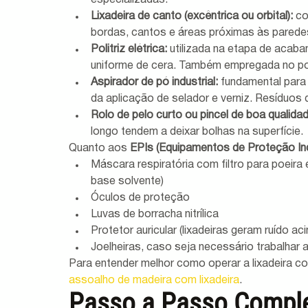
especializadas.
Lixadeira de canto (excêntrica ou orbital):
 c
bordas, cantos e áreas próximas às parede
Politriz elétrica:
 utilizada na etapa de acaba
uniforme de cera. Também empregada no pol
Aspirador de pó industrial:
 fundamental para
da aplicação de selador e verniz. Resíduo
Rolo de pelo curto ou pincel de boa qualidad
longo tendem a deixar bolhas na superfície.
Quanto aos 
EPIs (Equipamentos de Proteção Ind
Máscara respiratória com filtro para poeira
base solvente)
Óculos de proteção
Luvas de borracha nitrílica
Protetor auricular (lixadeiras geram ruído a
Joelheiras, caso seja necessário trabalhar
Para entender melhor como operar a lixadeira c
assoalho de madeira com lixadeira
.
Passo a Passo Comple