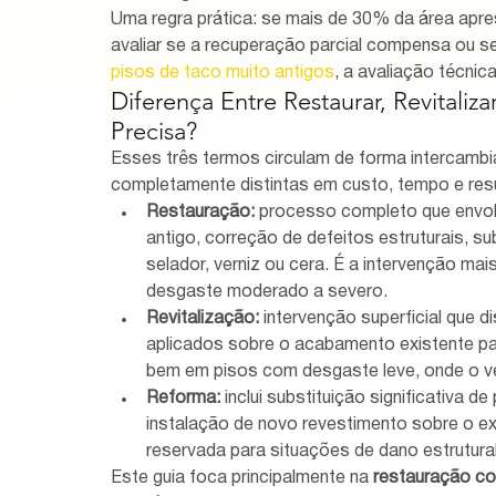
Uma regra prática: se mais de 30% da área apres
avaliar se a recuperação parcial compensa ou se
pisos de taco muito antigos
, a avaliação técnic
Diferença Entre Restaurar, Revitaliz
Precisa?
Esses três termos circulam de forma intercamb
completamente distintas em custo, tempo e res
Restauração:
 processo completo que envo
antigo, correção de defeitos estruturais, s
selador, verniz ou cera. É a intervenção ma
desgaste moderado a severo.
Revitalização:
 intervenção superficial que d
aplicados sobre o acabamento existente para
bem em pisos com desgaste leve, onde o ver
Reforma:
 inclui substituição significativa 
instalação de novo revestimento sobre o ex
reservada para situações de dano estrutura
Este guia foca principalmente na 
restauração c