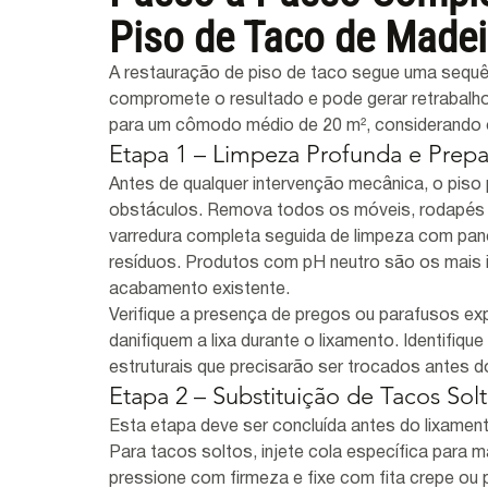
Piso de Taco de Madei
A restauração de piso de taco segue uma sequênci
compromete o resultado e pode gerar retrabalho
para um cômodo médio de 20 m², considerando
Etapa 1 – Limpeza Profunda e Prepa
Antes de qualquer intervenção mecânica, o piso 
obstáculos. Remova todos os móveis, rodapés (
varredura completa seguida de limpeza com pano 
resíduos. Produtos com pH neutro são os mais 
acabamento existente.
Verifique a presença de pregos ou parafusos e
danifiquem a lixa durante o lixamento. Identifi
estruturais que precisarão ser trocados antes do
Etapa 2 – Substituição de Tacos So
Esta etapa deve ser concluída antes do lixamento
Para tacos soltos, injete cola específica para m
pressione com firmeza e fixe com fita crepe o