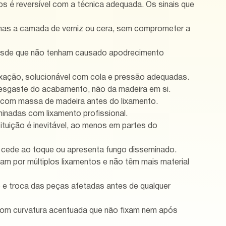
s é reversível com a técnica adequada. Os sinais que 
nas a camada de verniz ou cera, sem comprometer a 
esde que não tenham causado apodrecimento 
ixação, solucionável com cola e pressão adequadas.
desgaste do acabamento, não da madeira em si.
is com massa de madeira antes do lixamento.
iminadas com lixamento profissional.
tituição é inevitável, ao menos em partes do 
 cede ao toque ou apresenta fungo disseminado.
am por múltiplos lixamentos e não têm mais material 
o e troca das peças afetadas antes de qualquer 
com curvatura acentuada que não fixam nem após 