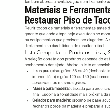
também aborda a revitalização sem lixamento p
Materiais e Ferrament
Restaurar Piso de Tac
Reunir todos os materiais e ferramentas antes de
garante que cada etapa seja executada no mom
ou equipamentos que precisam ser alugados. A 
diretamente na durabilidade do resultado final.
Lista Completa de Produtos: Lixas, 
A seleção correta dos produtos depende do esta
acabamento desejado. Abaixo, a lista essencial:
Lixas para piso:
 grãos 36 ou 40 (desbaste in
intermediário) e grão 120 ou 150 (acabamento 
abrasivas nos mesmos grãos.
Massa para madeira:
 utilizada para preench
final. Escolha a tonalidade mais próxima da
Selador para madeira:
 produto de base aquo
fechar os poros da madeira e preparar a su