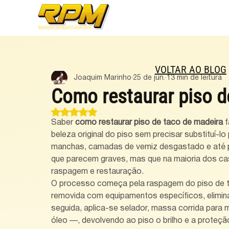
VOLTAR AO BLOG
Joaquim Marinho
25 de jun.
13 min de leitura
Como restaurar piso d
Avaliado com NaN de 5 estrelas.
Saber 
como restaurar piso de taco de madeira
 
beleza original do piso sem precisar substituí-
manchas, camadas de verniz desgastado e até p
que parecem graves, mas que na maioria dos ca
raspagem e restauração.
O processo começa pela raspagem do piso de t
removida com equipamentos específicos, elimina
seguida, aplica-se selador, massa corrida para 
óleo —, devolvendo ao piso o brilho e a proteçã