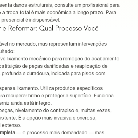
enta danos estruturais, consulte um profissional para 
 a troca total é mais econômica a longo prazo. Para 
a presencial é indispensável.
ar e Reformar: Qual Processo Você 
iável no mercado, mas representam intervenções 
ultado:
lve lixamento mecânico para remoção do acabamento 
ubstituição de peças danificadas e reaplicação de 
is profunda e duradoura, indicada para pisos com 
ispensa lixamento. Utiliza produtos específicos 
 recuperar brilho e proteger a superfície. Funciona 
niz ainda está íntegro.
de peças, nivelamento do contrapiso e, muitas vezes, 
istente. É a opção mais invasiva e onerosa, 
l extenso.
ompleta
 — o processo mais demandado — mas 