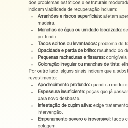
dos problemas estéticos e estruturais moderado
indicam viabilidade de recuperação incluem:
Arranhões e riscos superficiais:
 afetam ape
madeira.
Manchas de água ou umidade localizada:
 d
profundo.
Tacos soltos ou levantados:
 problema de f
Opacidade e perda de brilho:
 resultado do 
Pequenas rachaduras e fissuras:
 corrigíve
Coloração irregular ou manchas de tinta:
 el
Por outro lado, alguns sinais indicam que a subs
revestimento:
Apodrecimento profundo:
 quando a madeira
Espessura insuficiente:
 peças que já passar
para novo desbaste.
Infestação de cupim ativa:
 exige tratament
intervenção.
Empenamento severo e irreversível:
 tacos 
colagem.