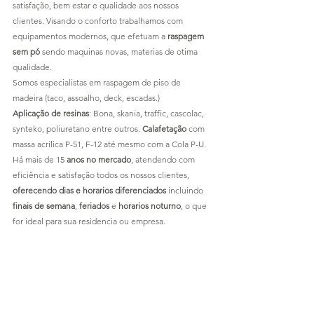
satisfação, bem estar e qualidade aos nossos 
clientes. Visando o conforto trabalhamos com 
equipamentos modernos, que efetuam a 
raspagem 
sem pó
 sendo maquinas novas, materias de otima 
qualidade.
Somos especialistas em raspagem de piso de 
madeira (taco, assoalho, deck, escadas.)
Aplicação de resinas
: Bona, skania, traffic, cascolac, 
synteko, poliuretano entre outros. 
Calafetação
 com 
massa acrilica P-51, F-12 até mesmo com a Cola P-U.
Há mais de 15
 anos no mercado
, atendendo com 
eficiência e satisfação todos os nossos clientes, 
oferecendo dias e horarios diferenciados
 incluindo 
finais de semana
, 
feriados
 e 
horarios noturno
, o que 
for ideal para sua residencia ou empresa.