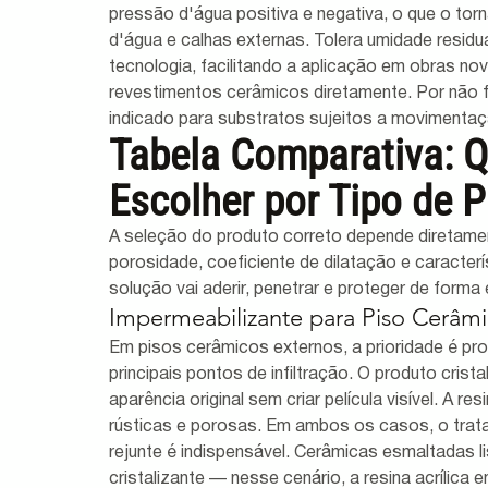
pressão d'água positiva e negativa, o que o tor
d'água e calhas externas. Tolera umidade residu
tecnologia, facilitando a aplicação em obras nov
revestimentos cerâmicos diretamente. Por não fo
indicado para substratos sujeitos a movimentaçã
Tabela Comparativa: Q
Escolher por Tipo de P
A seleção do produto correto depende diretamen
porosidade, coeficiente de dilatação e caracterís
solução vai aderir, penetrar e proteger de forma 
Impermeabilizante para Piso Cerâm
Em pisos cerâmicos externos, a prioridade é pro
principais pontos de infiltração. O produto crista
aparência original sem criar película visível. A 
rústicas e porosas. Em ambos os casos, o tratam
rejunte é indispensável. Cerâmicas esmaltadas li
cristalizante — nesse cenário, a resina acrílica e