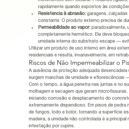
movimentos sem fissurar. Produtos rígidos
rapidamente quando expostos às condições
Resistência à abrasão:
 garagens, calçadas
constante. O produto externo precisa de dur
Permeabilidade ao vapor:
 paradoxalmente, 
completamente hermético. Ele deve bloquear 
umidade interna do substrato escape — evi
Utilizar um produto de uso interno em área ext
residenciais e resulta, invariavelmente, em retra
Riscos de Não Impermeabilizar o Pi
A ausência de proteção adequada desencadeia u
surgem manchas de umidade e eflorescências — 
Com o tempo, a água penetra nas juntas e no su
molhagem e secagem que geram microfissuras. Em
iniciando corrosão e desplacamento do concreto
extremamente dispendioso. Em pisos de pedra n
de fungos, lodo e bolor, tornando a superfície 
madeira, a umidade não controlada é a principa
infestação por cupins.