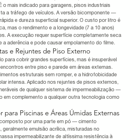
 o mais indicado para garagens, pisos industriais 
ita a tráfego de veículos. A versão bicomponente — 
ida e dureza superficial superior. O custo por litro é 
ica, mas o rendimento e a longevidade (7 a 10 anos) 
tes. A execução requer superfície completamente seca 
e a aderência e pode causar empolamento do filme.
tas e Rejuntes de Piso Externo
do para cobrir grandes superfícies, mas é insuperável 
e encontros entre piso e parede em áreas externas. 
imentos estruturais sem romper, e a hidrofobicidade 
 intensa. Aplicado nos rejuntes de pisos externos, 
neráveis de qualquer sistema de impermeabilização — 
ado em complemento a qualquer outra tecnologia como 
 para Piscinas e Áreas Úmidas Externas
é composto por uma parte em pó — cimento 
 geralmente emulsão acrílica, misturadas no 
ssa impermeabilizante de altíssima resistência à 