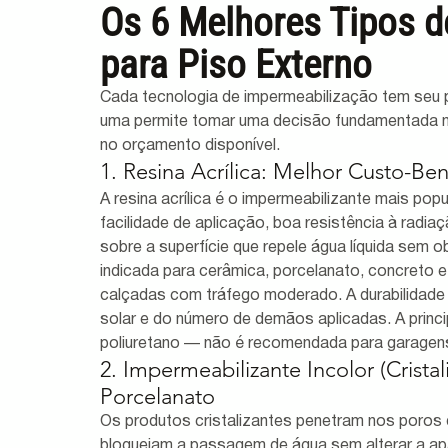
Os 6 Melhores Tipos d
para Piso Externo
Cada tecnologia de impermeabilização tem seu p
uma permite tomar uma decisão fundamentada no
no orçamento disponível.
1. Resina Acrílica: Melhor Custo-Ben
A resina acrílica é o impermeabilizante mais popu
facilidade de aplicação, boa resistência à radiaç
sobre a superfície que repele água líquida sem 
indicada para cerâmica, porcelanato, concreto e
calçadas com tráfego moderado. A durabilidade 
solar e do número de demãos aplicadas. A principa
poliuretano — não é recomendada para garagen
2. Impermeabilizante Incolor (Cristal
Porcelanato
Os produtos cristalizantes penetram nos poros d
bloqueiam a passagem de água sem alterar a apa