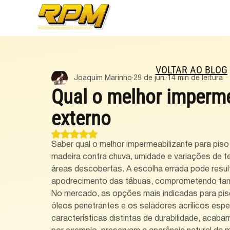
VOLTAR AO BLOG
Joaquim Marinho
29 de jun.
14 min de leitura
Qual o melhor imperme
externo
Avaliado com NaN de 5 estrelas.
Saber qual o melhor impermeabilizante para piso 
madeira contra chuva, umidade e variações de 
áreas descobertas. A escolha errada pode resu
apodrecimento das tábuas, comprometendo tanto
No mercado, as opções mais indicadas para piso
óleos penetrantes e os seladores acrílicos esp
características distintas de durabilidade, acaba