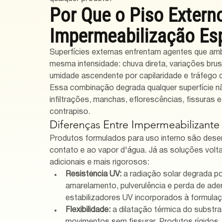
Por Que o Piso Externo
Impermeabilização Esp
Superfícies externas enfrentam agentes que am
mesma intensidade: chuva direta, variações brus
umidade ascendente por capilaridade e tráfego c
Essa combinação degrada qualquer superfície 
infiltrações, manchas, eflorescências, fissuras 
contrapiso.
Diferenças Entre Impermeabilizante 
Produtos formulados para uso interno são desenv
contato e ao vapor d'água. Já as soluções volta
adicionais e mais rigorosos:
Resistência UV:
 a radiação solar degrada 
amarelamento, pulverulência e perda de ade
estabilizadores UV incorporados à formula
Flexibilidade:
 a dilatação térmica do substr