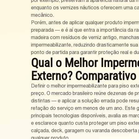
por exemplo, preservam a aparência natural da m
enquanto os vernizes náuticos oferecem uma ca
mecânico.
Porém, antes de aplicar qualquer produto imperm
preparada — e é aí que entra a importância da r
madeira com resíduos de verniz antigo, manchas
impermeabilizante, reduzindo drasticamente sua 
ponto de partida para garantir proteção real e du
Qual o Melhor Imperme
Externo? Comparativo
Definir o melhor impermeabilizante para piso ex
preço. O mercado brasileiro reúne dezenas de 
distintas — e aplicar a solução errada pode resul
refação do serviço em menos de um ano. Este g
principais tecnologias disponíveis, avalia as mar
e esclarece quanto custa proteger um piso exte
calçada, deck, garagem ou varanda descoberta pa
qualquer produto.