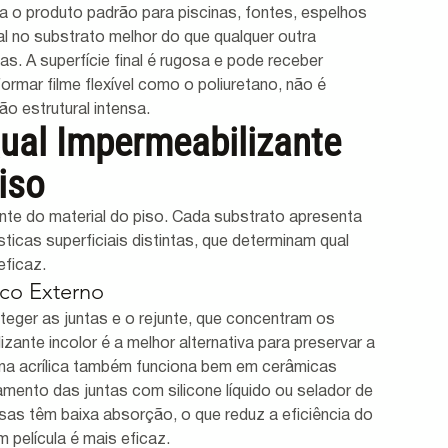
na o produto padrão para piscinas, fontes, espelhos 
al no substrato melhor do que qualquer outra 
as. A superfície final é rugosa e pode receber 
rmar filme flexível como o poliuretano, não é 
o estrutural intensa.
ual Impermeabilizante 
iso
te do material do piso. Cada substrato apresenta 
ticas superficiais distintas, que determinam qual 
eficaz.
ico Externo
teger as juntas e o rejunte, que concentram os 
lizante incolor é a melhor alternativa para preservar a 
resina acrílica também funciona bem em cerâmicas 
ento das juntas com silicone líquido ou selador de 
sas têm baixa absorção, o que reduz a eficiência do 
m película é mais eficaz.