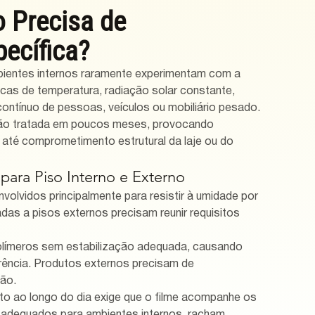
 Precisa de 
ecífica?
bientes internos raramente experimentam com a 
cas de temperatura, radiação solar constante, 
ontínuo de pessoas, veículos ou mobiliário pesado. 
não tratada em poucos meses, provocando 
e até comprometimento estrutural da laje ou do 
para Piso Interno e Externo
olvidos principalmente para resistir à umidade por 
das a pisos externos precisam reunir requisitos 
polímeros sem estabilização adequada, causando 
rência. Produtos externos precisam de 
ção.
ato ao longo do dia exige que o filme acompanhe os 