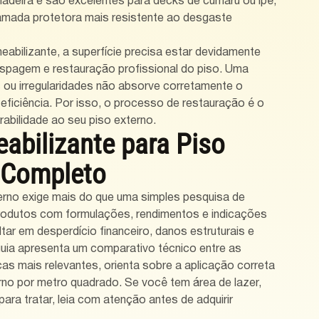
adeira e são excelentes para decks de cumaru ou ipê, 
mada protetora mais resistente ao desgaste 
eabilizante, a superfície precisa estar devidamente 
aspagem e restauração profissional do piso. Uma 
 ou irregularidades não absorve corretamente o 
eficiência. Por isso, o processo de restauração é o 
rabilidade ao seu piso externo.
abilizante para Piso 
 Completo
terno exige mais do que uma simples pesquisa de 
produtos com formulações, rendimentos e indicações 
tar em desperdício financeiro, danos estruturais e 
uia apresenta um comparativo técnico entre as 
cas mais relevantes, orienta sobre a aplicação correta 
rno por metro quadrado. Se você tem área de lazer, 
ra tratar, leia com atenção antes de adquirir 