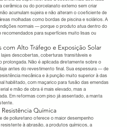
a cerâmica ou do porcelanato externo sem criar 
 não acumulam sujeira e não alteram o coeficiente de 
áreas molhadas como bordas de piscina e solários. A 
ondições normais — porque o produto atua dentro do 
o recomendados para superfícies muito lisas ou 
os com Alto Tráfego e Exposição Solar
 lajes descobertas, coberturas transitáveis e 
ão prolongada. Não é aplicada diretamente sobre o 
laje antes do revestimento final. Sua espessura — de 
sistência mecânica e à punção muito superior à das 
nal habilitado, com maçarico para fusão das emendas 
erial e mão de obra é mais elevado, mas a 
ada. Em reformas com piso já assentado, a manta 
stente.
e Resistência Química
te de poliuretano oferece o maior desempenho 
resistente à abrasão, a produtos químicos, a 