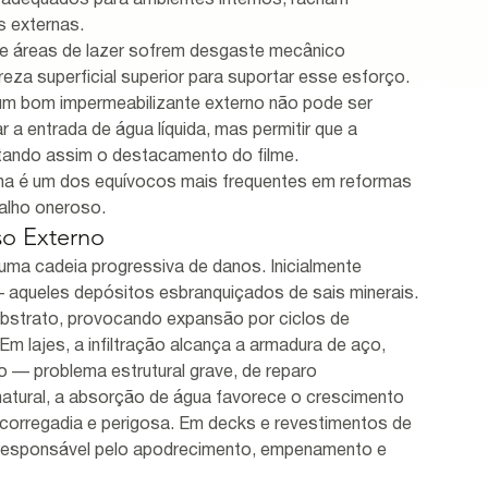
, adequados para ambientes internos, racham 
 externas.
 e áreas de lazer sofrem desgaste mecânico 
eza superficial superior para suportar esse esforço.
um bom impermeabilizante externo não pode ser 
a entrada de água líquida, mas permitir que a 
tando assim o destacamento do filme.
erna é um dos equívocos mais frequentes em reformas 
balho oneroso.
so Externo
ma cadeia progressiva de danos. Inicialmente 
aqueles depósitos esbranquiçados de sais minerais. 
bstrato, provocando expansão por ciclos de 
 lajes, a infiltração alcança a armadura de aço, 
 — problema estrutural grave, de reparo 
atural, a absorção de água favorece o crescimento 
escorregadia e perigosa. Em decks e revestimentos de 
l responsável pelo apodrecimento, empenamento e 