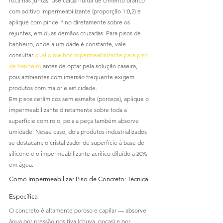
foca nas juntas. Use calda fluida de cimento branco 
com aditivo impermeabilizante (proporção 1:0,2) e 
aplique com pincel fino diretamente sobre os 
rejuntes, em duas demãos cruzadas. Para pisos de 
banheiro, onde a umidade é constante, vale 
consultar 
qual o melhor impermeabilizante para piso 
de banheiro
 antes de optar pela solução caseira, 
pois ambientes com imersão frequente exigem 
produtos com maior elasticidade.
Em pisos cerâmicos sem esmalte (porosos), aplique o 
impermeabilizante diretamente sobre toda a 
superfície com rolo, pois a peça também absorve 
umidade. Nesse caso, dois produtos industrializados 
se destacam: o cristalizador de superfície à base de 
silicone e o impermeabilizante acrílico diluído a 20% 
em água.
Como Impermeabilizar Piso de Concreto: Técnica 
Específica
O concreto é altamente poroso e capilar — absorve 
água por pressão positiva (chuva, poças) e por 