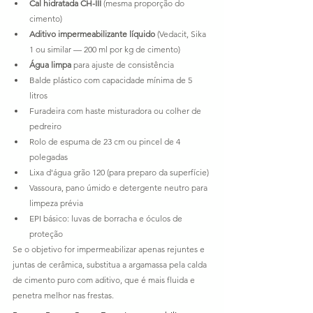
Cal hidratada CH-III
 (mesma proporção do 
cimento)
Aditivo impermeabilizante líquido
 (Vedacit, Sika 
1 ou similar — 200 ml por kg de cimento)
Água limpa
 para ajuste de consistência
Balde plástico com capacidade mínima de 5 
litros
Furadeira com haste misturadora ou colher de 
pedreiro
Rolo de espuma de 23 cm ou pincel de 4 
polegadas
Lixa d'água grão 120 (para preparo da superfície)
Vassoura, pano úmido e detergente neutro para 
limpeza prévia
EPI básico: luvas de borracha e óculos de 
proteção
Se o objetivo for impermeabilizar apenas rejuntes e 
juntas de cerâmica, substitua a argamassa pela calda 
de cimento puro com aditivo, que é mais fluida e 
penetra melhor nas frestas.