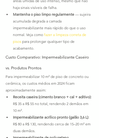
áreas úmidas de uso intenso, mesmo que não 
haja sinais visíveis de falha.
Mantenha o piso limpo regularmente
 — sujeira 
acumulada degrada a camada 
impermeabilizante mais rápido do que o uso 
normal. Veja como 
fazer a limpeza correta de 
pisos
 para prolongar qualquer tipo de 
acabamento.
Custo Comparativo: Impermeabilizante Caseiro 
vs. Produtos Prontos
Para impermeabilizar 10 m² de piso de concreto ou 
cerâmica, os custos médios em 2024 ficam 
aproximadamente assim:
Receita caseira (cimento branco + cal + aditivo):
R$ 35 a R$ 55 no total, rendendo 2 demãos em 
10 m².
Impermeabilizante acrílico pronto (galão 3,6 L):
R$ 80 a R$ 130, rendendo cerca de 15–20 m² em 
duas demãos.
Impermeabilizante de poliuretano 