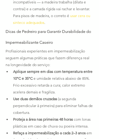
incompatíveis — a madeira trabalha (dilata e 
contrai) e a camada rígida vai rachar e levantar. 
Para pisos de madeira, o correto é 
usar cera ou 
sinteco adequados
.
Dicas de Pedreiro para Garantir Durabilidade do 
Impermeabilizante Caseiro
Profissionais experientes em impermeabilização 
seguem algumas práticas que fazem diferença real 
na longevidade do serviço:
Aplique sempre em dias com temperatura entre 
10°C e 35°C
 e umidade relativa abaixo de 85%. 
Frio excessivo retarda a cura; calor extremo 
acelera demais e fragiliza.
Use duas demãos cruzadas
 (a segunda 
perpendicular à primeira) para eliminar falhas de 
cobertura.
Proteja a área nas primeiras 48 horas
 com lonas 
plásticas em caso de chuva ou poeira intensa.
Refaça a impermeabilização a cada 2–3 anos
 em 