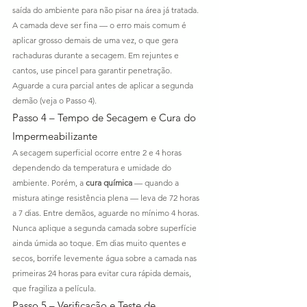
saída do ambiente para não pisar na área já tratada. 
A camada deve ser fina — o erro mais comum é 
aplicar grosso demais de uma vez, o que gera 
rachaduras durante a secagem. Em rejuntes e 
cantos, use pincel para garantir penetração. 
Aguarde a cura parcial antes de aplicar a segunda 
demão (veja o Passo 4).
Passo 4 – Tempo de Secagem e Cura do 
Impermeabilizante
A secagem superficial ocorre entre 2 e 4 horas 
dependendo da temperatura e umidade do 
ambiente. Porém, a 
cura química
 — quando a 
mistura atinge resistência plena — leva de 72 horas 
a 7 dias. Entre demãos, aguarde no mínimo 4 horas. 
Nunca aplique a segunda camada sobre superfície 
ainda úmida ao toque. Em dias muito quentes e 
secos, borrife levemente água sobre a camada nas 
primeiras 24 horas para evitar cura rápida demais, 
que fragiliza a película.
Passo 5 – Verificação e Teste de 