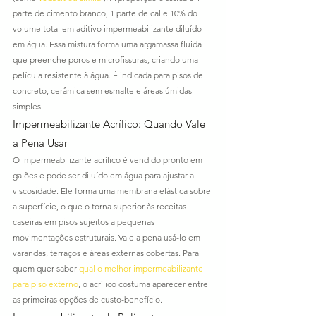
parte de cimento branco, 1 parte de cal e 10% do 
volume total em aditivo impermeabilizante diluído 
em água. Essa mistura forma uma argamassa fluida 
que preenche poros e microfissuras, criando uma 
película resistente à água. É indicada para pisos de 
concreto, cerâmica sem esmalte e áreas úmidas 
simples.
Impermeabilizante Acrílico: Quando Vale 
a Pena Usar
O impermeabilizante acrílico é vendido pronto em 
galões e pode ser diluído em água para ajustar a 
viscosidade. Ele forma uma membrana elástica sobre 
a superfície, o que o torna superior às receitas 
caseiras em pisos sujeitos a pequenas 
movimentações estruturais. Vale a pena usá-lo em 
varandas, terraços e áreas externas cobertas. Para 
quem quer saber 
qual o melhor impermeabilizante 
para piso externo
, o acrílico costuma aparecer entre 
as primeiras opções de custo-benefício.